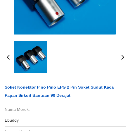
Soket Konektor Pino Pino EPG 2 Pin Soket Sudut Kaca
Papan Sirkuit Bantuan 90 Derajat
Nama Merek:
Ebuddy