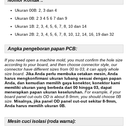
Nomor Kontak .:
Ukuran 00B: 2, 3 dan 4
Ukuran 0B: 2 3 4 5 6 7 dan 9
Ukuran 1B: 2, 3, 4, 5, 6, 7, 8, 10 dan 14
Ukuran 2B: 2, 3, 4, 5, 6, 7, 8, 10, 12, 14, 16, 19 dan 32
Angka pengeboran papan PCB:
If you need open a machine mold, you must confirm the hole size
according to your board, and then choose connector style, our
connector have different sizes from 00 to 03, it can apply whole
size board.
Jika Anda perlu membuka cetakan mesin, Anda
harus mengkonfirmasi ukuran lubang sesuai dengan papan
Anda, dan kemudian memilih gaya konektor, konektor kami
memiliki ukuran yang berbeda dari 00 hingga 03, dapat
menerapkan papan ukuran keseluruhan.
For example, if your
board panel cut-outs OD is about 8-9mm, you should choose 0B
size.
Misalnya, jika panel OD panel cut-out sekitar 8-9mm,
Anda harus memilih ukuran 0B.
Mesin cuci isolasi (roda warna):