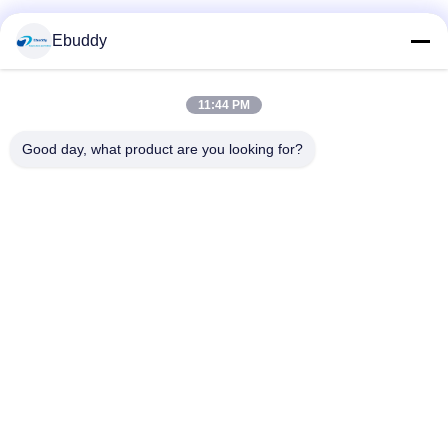
Media Sosial
Ebuddy
11:44 PM
Kontak Cepat
Good day, what product are you looking for?
Telp
00-86-15889616824
E-mail
Vicky@ebuddy-diycable.com
Alamat
Lantai 4, bangunan ke 7, zona Industri 36 Bao'an, Distrik
Bao'an, Shenzhen, Provinsi Guangdong, Cina.
Kebijakan Privasi
|
Sitemap
Cina Kualitas Baik Konektor Kabel Edaran Pemasok. Hak cipta ©