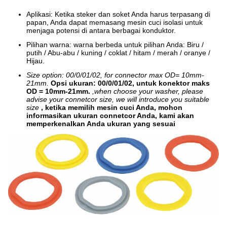
Aplikasi: Ketika steker dan soket Anda harus terpasang di
papan, Anda dapat memasang mesin cuci isolasi untuk
menjaga potensi di antara berbagai konduktor.
Pilihan warna: warna berbeda untuk pilihan Anda: Biru /
putih / Abu-abu / kuning / coklat / hitam / merah / oranye /
Hijau.
Size option: 00/0/01/02, for connector max OD= 10mm-
21mm.
Opsi ukuran: 00/0/01/02, untuk konektor maks
OD = 10mm-21mm.
,when choose your washer, please
advise your connetcor size, we will introduce you suitable
size
, ketika memilih mesin cuci Anda, mohon
informasikan ukuran connetcor Anda, kami akan
memperkenalkan Anda ukuran yang sesuai