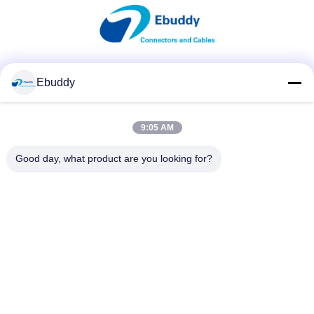
Media Sosial
Ebuddy
9:05 AM
Kontak Cepat
Good day, what product are you looking for?
Telp
00-86-15889616824
E-mail
Vicky@ebuddy-diycable.com
Alamat
Lantai 4, bangunan ke 7, zona Industri 36 Bao'an, Distrik
Bao'an, Shenzhen, Provinsi Guangdong, Cina.