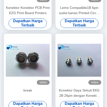
Konektor Konektor PCB Print
Lemo Compatible1B 6pin
EZG Print Board Printers
sudut kanan Printed Circuit
Board Connector Untuk
Dapatkan Harga
Dapatkan Harga
Panel Belakang
Terbaik
Terbaik
Pemasangan
video
video
break
Konektor Daya Sirkuit EKG
2B 26pin dengan Konektor
Panel Fasilitas Medis
Dapatkan Harga
Dapatkan Harga