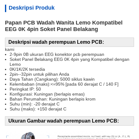
Deskripsi Produk
Papan PCB Wadah Wanita Lemo Kompatibel
EEG 0K 4pin Soket Panel Belakang
Deskripsi wadah perempuan Lemo PCB:
kami
2-9pin 0B ukuran EEG konektor pcb perempuan
Soket Panel Belakang EEG 0K 4pin yang Kompatibel dengan
Lemo
0K/1K/2K tersedia
2pin--32pin untuk pilihan Anda
Daya Tahan (Cangkang): 5000 siklus kawin
Kelembaban (maks):<=95% [pada 60 derajat C / 140 F]
Peringkat IP: 50
Konfigurasi: Kuningan (berlapis emas)
Bahan Perumahan: Kuningan berlapis krom
Suhu (min): -20 derajat C
Suhu (maks): +150 derajat C
Ukuran Gambar wadah perempuan Lemo PCB: