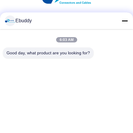
Media Sosial
Ebuddy
6:03 AM
Kontak Cepat
Good day, what product are you looking for?
Telp
00-86-15889616824
E-mail
Vicky@ebuddy-diycable.com
Alamat
Lantai 4, bangunan ke 7, zona Industri 36 Bao'an, Distrik
Bao'an, Shenzhen, Provinsi Guangdong, Cina.
Kebijakan Privasi
|
Sitemap