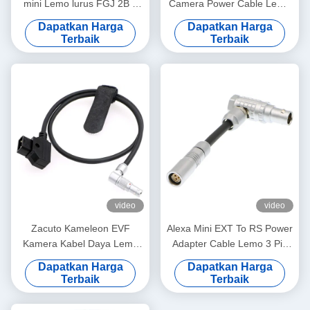
mini Lemo lurus FGJ 2B 8
Camera Power Cable Lemo
pin ke kabel D-tekan
16 Pin 16 Pin Tipe Kontak
Dapatkan Harga
Dapatkan Harga
Lurus Ke Kanan
Terbaik
Terbaik
video
video
Zacuto Kameleon EVF
Alexa Mini EXT To RS Power
Kamera Kabel Daya Lemo
Adapter Cable Lemo 3 Pin
Berputar Sudut Kanan 4 Pin
Female To 7 Pin Male
Dapatkan Harga
Dapatkan Harga
Pria Untuk Membalikkan D-
Terbaik
Terbaik
Tap