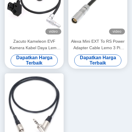
video
video
Zacuto Kameleon EVF
Alexa Mini EXT To RS Power
Kamera Kabel Daya Lemo
Adapter Cable Lemo 3 Pin
Berputar Sudut Kanan 4 Pin
Female To 7 Pin Male
Dapatkan Harga
Dapatkan Harga
Pria Untuk Membalikkan D-
Terbaik
Terbaik
Tap