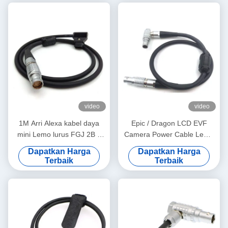
video
video
1M Arri Alexa kabel daya
Epic / Dragon LCD EVF
mini Lemo lurus FGJ 2B 8
Camera Power Cable Lemo
pin ke kabel D-tekan
16 Pin 16 Pin Tipe Kontak
Dapatkan Harga
Dapatkan Harga
Lurus Ke Kanan
Terbaik
Terbaik