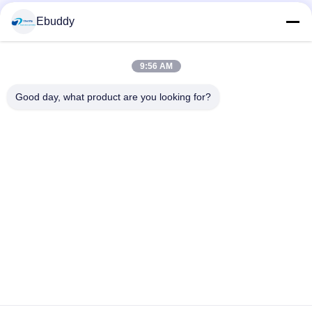
Media Sosial
Ebuddy
9:56 AM
Kontak Cepat
Good day, what product are you looking for?
Telp
00-86-15889616824
E-mail
Vicky@ebuddy-diycable.com
Alamat
Lantai 4, bangunan ke 7, zona Industri 36 Bao'an, Distrik
Bao'an, Shenzhen, Provinsi Guangdong, Cina.
Kebijakan Privasi
|
Sitemap
Cina Kualitas Baik Konektor Kabel Edaran Pemasok. Hak cipta ©