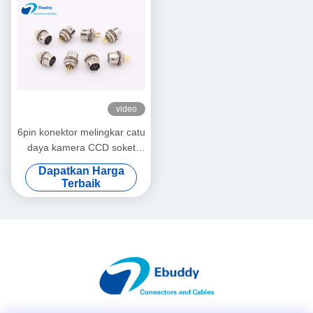
video
6pin konektor melingkar catu
daya kamera CCD soket
PCB HR10A-7R-6SB
Dapatkan Harga
Terbaik