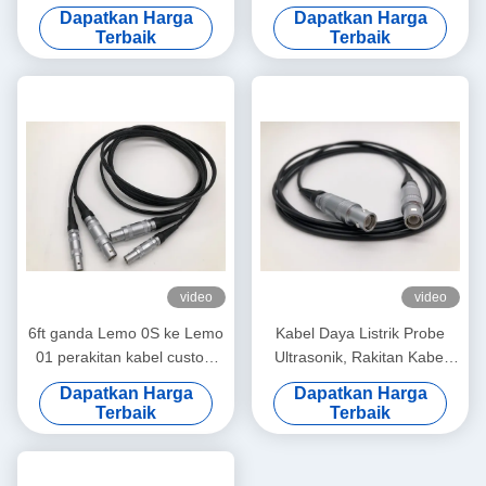
2B 3B ke kabel BNC pria dan
Custom Length Kabel Data
Dapatkan Harga
Dapatkan Harga
wanita
OEM
Terbaik
Terbaik
video
video
6ft ganda Lemo 0S ke Lemo
Kabel Daya Listrik Probe
01 perakitan kabel custom
Ultrasonik, Rakitan Kabel
untuk Ultrasonic probe
Kustom Coaxial 6ft
Dapatkan Harga
Dapatkan Harga
Terbaik
Terbaik