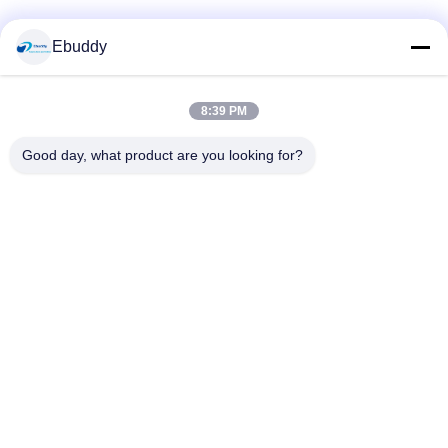
Media Sosial
Ebuddy
8:39 PM
Kontak Cepat
Good day, what product are you looking for?
Telp
00-86-15889616824
E-mail
Vicky@ebuddy-diycable.com
Alamat
Lantai 4, bangunan ke 7, zona Industri 36 Bao'an, Distrik
Bao'an, Shenzhen, Provinsi Guangdong, Cina.
Kebijakan Privasi
|
Sitemap
Cina Kualitas Baik Konektor Kabel Edaran Pemasok. Hak cipta ©