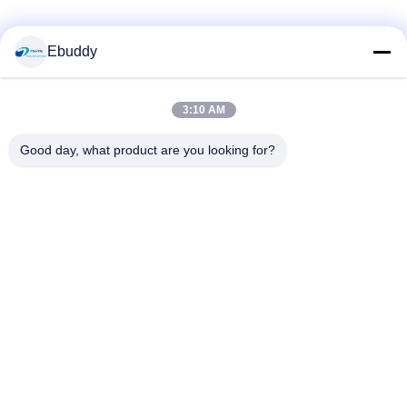
Media Sosial
Ebuddy
3:10 AM
Kontak Cepat
Good day, what product are you looking for?
Telp
00-86-15889616824
E-mail
Vicky@ebuddy-diycable.com
Alamat
Lantai 4, bangunan ke 7, zona Industri 36 Bao'an, Distrik
Bao'an, Shenzhen, Provinsi Guangdong, Cina.
Kebijakan Privasi
|
Sitemap