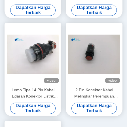
Pin XC18T7ZH 5000 Siklus
Pin XC22T14KHP
Dapatkan Harga
Dapatkan Harga
Perkawinan
Terbaik
Terbaik
video
video
Lemo Tipe 14 Pin Kabel
2 Pin Konektor Kabel
Edaran Konektor Listrik
Melingkar Perempuan
Solder Hubungi XC22T14KH
XC14Y2ZH Lemo Debu Cap
Dapatkan Harga
Dapatkan Harga
W
Untuk Plug / Socket
Terbaik
Terbaik