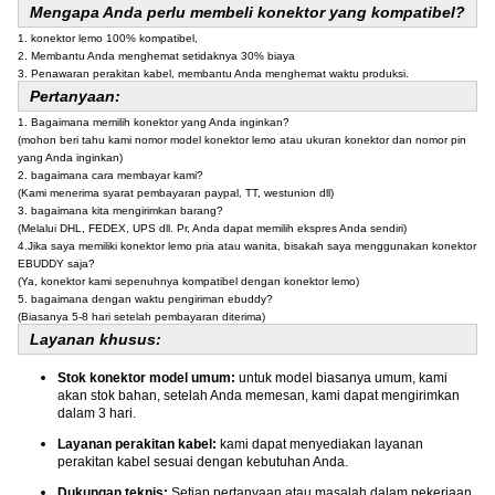
Mengapa Anda perlu membeli konektor yang kompatibel?
1. konektor lemo 100% kompatibel,
2. Membantu Anda menghemat setidaknya 30% biaya
3. Penawaran perakitan kabel, membantu Anda menghemat waktu produksi.
Pertanyaan:
1. Bagaimana memilih konektor yang Anda inginkan?
(mohon beri tahu kami nomor model konektor lemo atau ukuran konektor dan nomor pin
yang Anda inginkan)
2. bagaimana cara membayar kami?
(Kami menerima syarat pembayaran paypal, TT, westunion dll)
3. bagaimana kita mengirimkan barang?
(Melalui DHL, FEDEX, UPS dll. Pr, Anda dapat memilih ekspres Anda sendiri)
4.Jika saya memiliki konektor lemo pria atau wanita, bisakah saya menggunakan konektor
EBUDDY saja?
(Ya, konektor kami sepenuhnya kompatibel dengan konektor lemo)
5. bagaimana dengan waktu pengiriman ebuddy?
(Biasanya 5-8 hari setelah pembayaran diterima)
Layanan khusus:
Stok konektor model umum:
untuk model biasanya umum, kami
akan stok bahan, setelah Anda memesan, kami dapat mengirimkan
dalam 3 hari.
Layanan perakitan kabel:
kami dapat menyediakan layanan
perakitan kabel sesuai dengan kebutuhan Anda.
Dukungan teknis:
Setiap pertanyaan atau masalah dalam pekerjaan