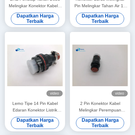
Melingkar Konektor Kabel 7
Pin Melingkar Tahan Air 14
Pin XC18T7ZH 5000 Siklus
Pin XC22T14KHP
Dapatkan Harga
Dapatkan Harga
Perkawinan
Terbaik
Terbaik
video
video
Lemo Tipe 14 Pin Kabel
2 Pin Konektor Kabel
Edaran Konektor Listrik
Melingkar Perempuan
Solder Hubungi XC22T14KH
XC14Y2ZH Lemo Debu Cap
Dapatkan Harga
Dapatkan Harga
W
Untuk Plug / Socket
Terbaik
Terbaik