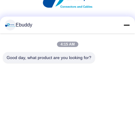
Media Sosial
Ebuddy
4:15 AM
Kontak Cepat
Good day, what product are you looking for?
Telp
00-86-15889616824
E-mail
Vicky@ebuddy-diycable.com
Alamat
Lantai 4, bangunan ke 7, zona Industri 36 Bao'an, Distrik
Bao'an, Shenzhen, Provinsi Guangdong, Cina.