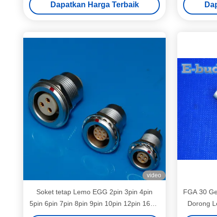
Dapatkan Harga Terbaik
Dap
video
Soket tetap Lemo EGG 2pin 3pin 4pin
FGA 30 Gel
5pin 6pin 7pin 8pin 9pin 10pin 12pin 16pin
Dorong L
push pull circular connector