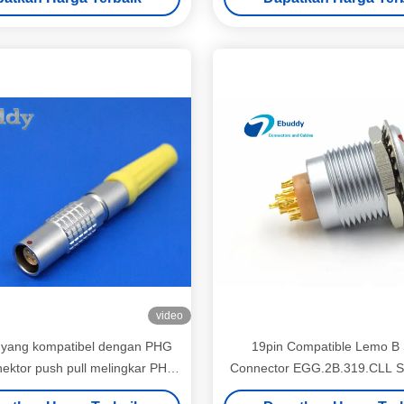
video
 yang kompatibel dengan PHG
19pin Compatible Lemo B 
ektor push pull melingkar PHG
Connector EGG.2B.319.CLL S
pin - 16pin socket gratis
Frequency