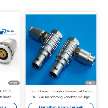
video
video
k 14 Pin,
Sudut kanan Konektor kompatibel Lemo
ernatif
FHG Siku mendorong konektor melingkar
menarik 2pin --- 26pin multi pole plug
baik
Dapatkan Harga Terbaik