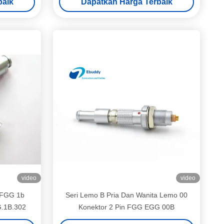
baik
Dapatkan Harga Terbaik
video
video
 FGG 1b
Seri Lemo B Pria Dan Wanita Lemo 00
G.1B.302
Konektor 2 Pin FGG EGG 00B