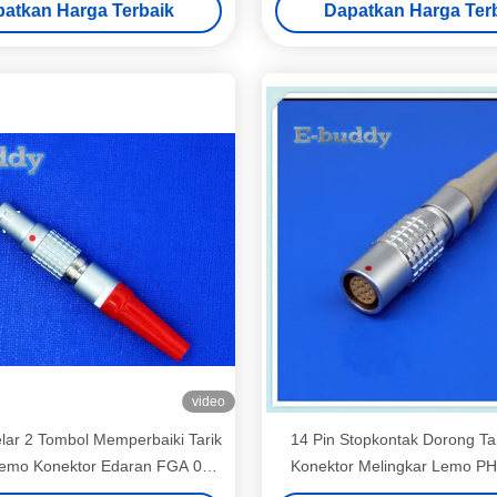
atkan Harga Terbaik
Dapatkan Harga Ter
video
ar 2 Tombol Memperbaiki Tarik
14 Pin Stopkontak Dorong Tar
emo Konektor Edaran FGA 0B
Konektor Melingkar Lemo PH
306 6 Pin Plug
PHG.2B.314.CLAD