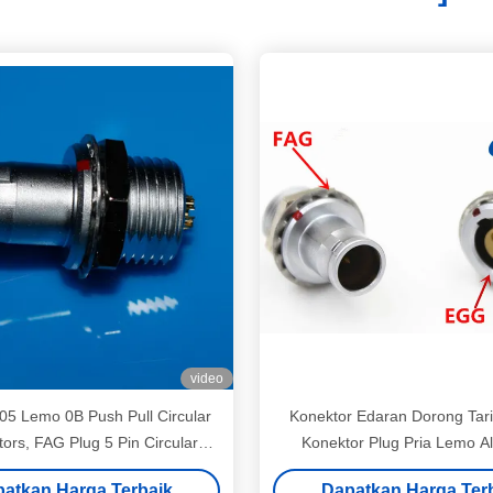
video
5 Lemo 0B Push Pull Circular
Konektor Edaran Dorong Tari
ors, FAG Plug 5 Pin Circular
Konektor Plug Pria Lemo Alt
Connector
FAG.1B.314
atkan Harga Terbaik
Dapatkan Harga Ter