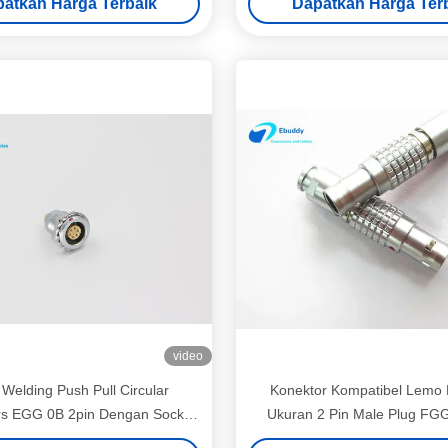
atkan Harga Terbaik
Dapatkan Harga Ter
video
 Welding Push Pull Circular
Konektor Kompatibel Lemo
s EGG 0B 2pin Dengan Socket
Ukuran 2 Pin Male Plug FG
Wanita