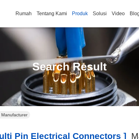
Rumah
Tentang Kami
Produk
Solusi
Video
Blo
Search Result
ne Manufacturer
lti Pin Electrical Connectors ]
M