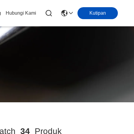
g
Hubungi Kami
Kutipan
atch
34
Produk