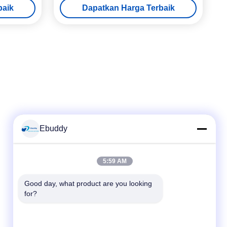
baik
Dapatkan Harga Terbaik
Ebuddy
Kontak Cepat
5:59 AM
Telp
Good day, what product are you looking 
for?
00-86-15889616824
E-mail
Vicky@ebuddy-diycable.com