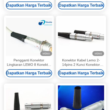
Kompatibel Lemo FFA 0S
Dapatkan Harga Terbaik
Dapatkan Harga Terbaik
250
video
video
Pengganti Konektor
Konektor Kabel Lemo 2-
Lingkaran LEMO 8 Konektor
14pins 2 Kunci Konektor
Logam Pin Bend Relief
Miniatur FGA FGB FGC
Dapatkan Harga Terbaik
Dapatkan Harga Terbaik
Opsional