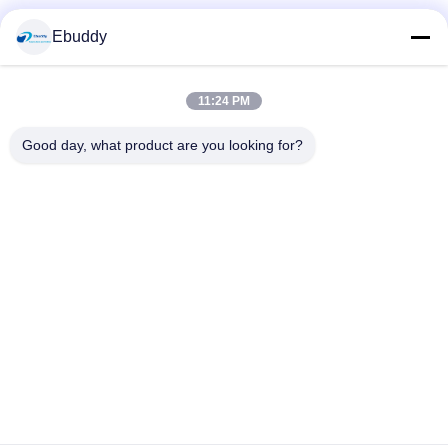
Media Sosial
Ebuddy
11:24 PM
Kontak Cepat
Good day, what product are you looking for?
Telp
00-86-15889616824
E-mail
Vicky@ebuddy-diycable.com
Alamat
Lantai 4, bangunan ke 7, zona Industri 36 Bao'an, Distrik
Bao'an, Shenzhen, Provinsi Guangdong, Cina.
Kebijakan Privasi
|
Sitemap
Cina Kualitas Baik Konektor Kabel Edaran Pemasok. Hak cipta ©