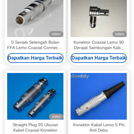
video
video
S Serials Setengah Bulan
Konektor Coaxial Lemo 90
FFA Lemo Coaxial Connector
Derajat Sambungan Kabel
Dengan Socket Pria
00S Untuk Survei
Dapatkan Harga Terbaik
Dapatkan Harga Terbaik
FLA.00.250
video
Straight Plug 0S Ukuran
Konektor Kabel Lemo 5 Pin
Kabel Coaxial Konektor
Anti Debu