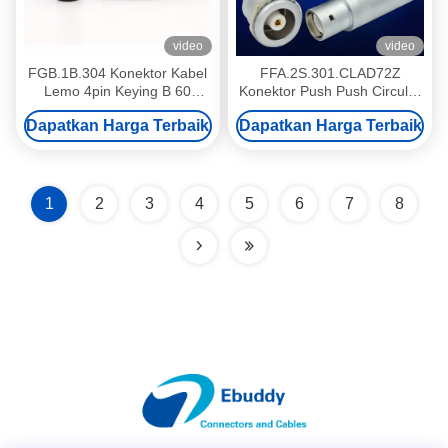
video
video
FGB.1B.304 Konektor Kabel
FFA.2S.301.CLAD72Z
Lemo 4pin Keying B 60
Konektor Push Push Circular
derajat Colokan Pria Dengan
Lemo / Konektor Lemo Style
Dapatkan Harga Terbaik
Dapatkan Harga Terbaik
Pin Wanita
1
2
3
4
5
6
7
8