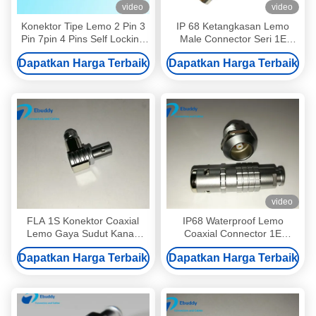
video
video
Konektor Tipe Lemo 2 Pin 3
IP 68 Ketangkasan Lemo
Pin 7pin 4 Pins Self Locking
Male Connector Seri 1E
Push Pull Medical Connector
FFA.1E.250.CTAC50Z
Dapatkan Harga Terbaik
Dapatkan Harga Terbaik
1.6mm Pins
video
FLA 1S Konektor Coaxial
IP68 Waterproof Lemo
Lemo Gaya Sudut Kanan
Coaxial Connector 1E
Untuk Pengukuran
Konektor Pria Dan Wanita
Dapatkan Harga Terbaik
Dapatkan Harga Terbaik
FFA.1E.250